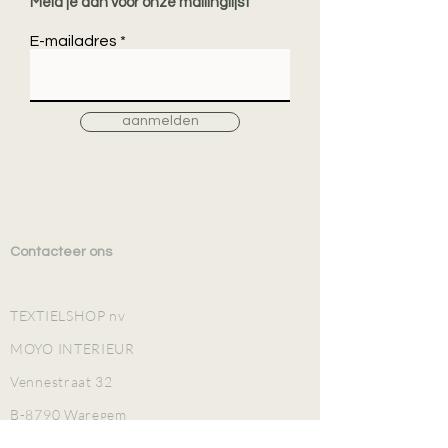
Meld je aan voor onze mailinglijst
E-mailadres
aanmelden
Contacteer ons
TEXTIELSHOP nv
MOYO INTERIEUR
Vennestraat 32
B-8790 Waregem
TEL
+32 (0)56 601 952