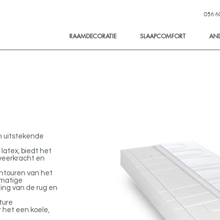
056 6
RAAMDECORATIE
SLAAPCOMFORT
AN
n uitstekende
latex, biedt het
veerkracht en
ontouren van het
kmatige
ing van de rug en
ture
het een koele,