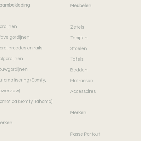
aambekleding
Meubelen
ordijnen
Zetels
ave gordijnen
Tapijten
ordijnroedes en rails
Stoelen
olgordijnen
Tafels
ouwgordijnen
Bedden
utomatisering (Somfy,
Matrassen
owerview)
Accessoires
omotica (Somfy Tahoma)
Merken
erken
Passe Partout