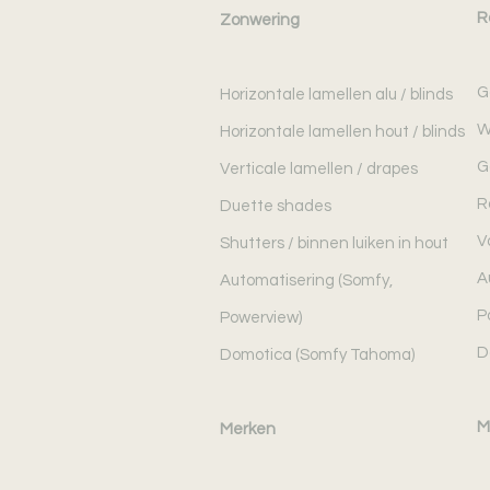
R
Zonwering
G
Horizontale lamellen alu / blinds
W
Horizontale lamellen hout / blinds
G
Verticale lamellen / drapes
R
Duette shades
V
Shutters / binnen luiken in hout
A
Automatisering (Somfy,
P
Powerview)
D
Domotica (Somfy Tahoma)
M
Merken