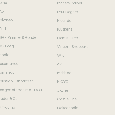
omo
Marie's Corner
Ab
Paul Rogers
hivasso
Muundo
ind
Kluskens
&R - Zimmer & Rohde
Dome Deco
e PLoeg
Vincent Sheppard
endix
Wild
asamance
dk3
amengo
Mobitec
hristian Fishbacher
MOYO
esigns of the time - DOTT
J-Line
ruder & Co
Castle Line
F Trading
Dekocandle