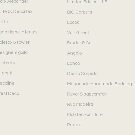
ark Alexander
Limited Edition - LE
uite by Decortex
BIC Carpets
ette
Loook
ano Home Interiors
Van Ghent
olefax & fowler
Bruder & Co
esigners guild
Angelo
unbrella
Lanoo
terstil
Desso Carpets
ecoline
Magnitude Handmade Bedding
est Deco
Revor Slaapcomfort
Rua Madeira
Mobitec Furniture
Protexx