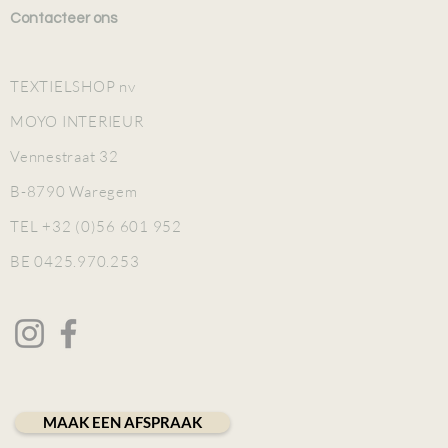
Contacteer ons
TEXTIELSHOP nv
MOYO INTERIEUR
Vennestraat 32
B-8790 Waregem
TEL +32 (0)56 601 952
BE 0425.970.253
MAAK EEN AFSPRAAK