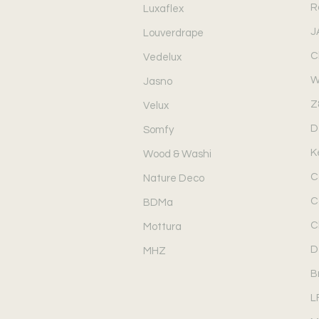
R
Luxaflex
J
Louverdrape
C
Vedelux
W
Jasno
Z
Velux
D
Somfy
K
Wood & Washi
C
Nature Deco
C
BDMa
C
Mottura
D
MHZ
B
L