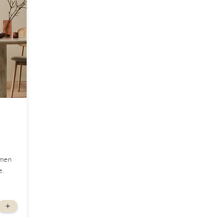
rmen
e.
+