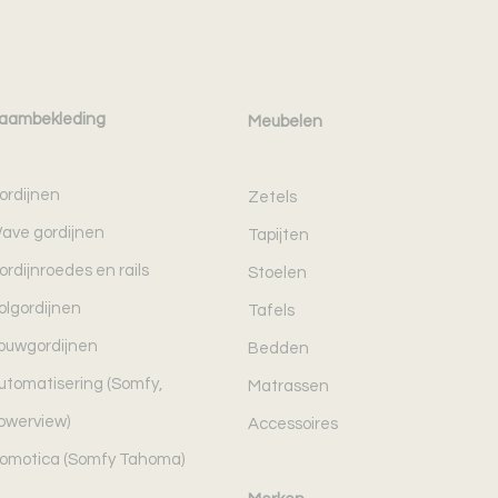
aambekleding
Meubelen
ordijnen
Zetels
ave gordijnen
Tapijten
ordijnroedes en rails
Stoelen
olgordijnen
Tafels
ouwgordijnen
Bedden
utomatisering (Somfy,
Matrassen
owerview)
Accessoires
omotica (Somfy Tahoma)