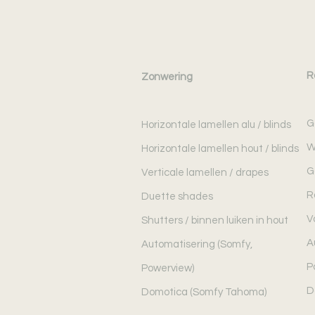
R
Zonwering
G
Horizontale lamellen alu / blinds
W
Horizontale lamellen hout / blinds
G
Verticale lamellen / drapes
R
Duette shades
V
Shutters / binnen luiken in hout
A
Automatisering (Somfy,
P
Powerview)
D
Domotica (Somfy Tahoma)