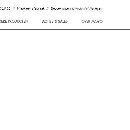
0 19 52 // Maak een afspraak // Bezoek onze showroom in Waregem
DERE PRODUCTEN
ACTIES & SALES
OVER MOYO