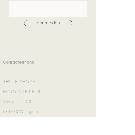
aanmelden
Contacteer ons
TEXTIELSHOP nv
MOYO INTERIEUR
Vennestraat 32
B-8790 Waregem
TEL
+32 (0)56 601 952
BE 0425.970.253