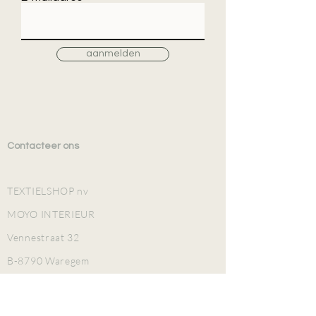
aanmelden
Contacteer ons
TEXTIELSHOP nv
MOYO INTERIEUR
Vennestraat 32
B-8790 Waregem
TEL
+32 (0)56 601 952
BE 0425.970.253