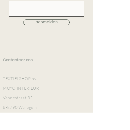
aanmelden
Contacteer ons
TEXTIELSHOP nv
MOYO INTERIEUR
Vennestraat 32
B-8790 Waregem
TEL
+32 (0)56 601 952
BE 0425.970.253