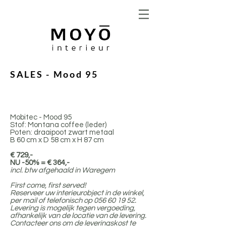
SALES - Mood 95
Mobitec - Mood 95
Stof: Montana coffee (leder)
Poten: draaipoot zwart metaal
B 60 cm x D 58 cm x H 87 cm
€ 729,-
NU -50% = € 364,-
incl. btw afgehaald in Waregem
First come, first served!
Reserveer uw interieurobject in de winkel,
per mail of telefonisch op
056 60 19 52
.
Levering is mogelijk tegen vergoeding,
afhankelijk van de locatie van de levering.
Contacteer ons om de leveringskost te