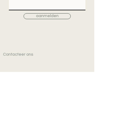
aanmelden
Contacteer ons
TEXTIELSHOP nv
MOYO INTERIEUR
Vennestraat 32
B-8790 Waregem
TEL
+32 (0)56 601 952
BE 0425.970.253