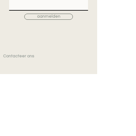
aanmelden
Contacteer ons
TEXTIELSHOP nv
MOYO INTERIEUR
Vennestraat 32
B-8790 Waregem
TEL
+32 (0)56 601 952
BE 0425.970.253