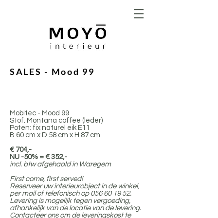
SALES - Mood 99
Mobitec - Mood 99
Stof: Montana coffee (leder)
Poten: fix naturel eik E11
B 60 cm x D 58 cm x H 87 cm
€ 704,-
NU -50% = € 352,-
incl. btw afgehaald in Waregem
First come, first served!
Reserveer uw interieurobject in de winkel,
per mail of telefonisch op
056 60 19 52
.
Levering is mogelijk tegen vergoeding,
afhankelijk van de locatie van de levering.
Contacteer ons om de leveringskost te