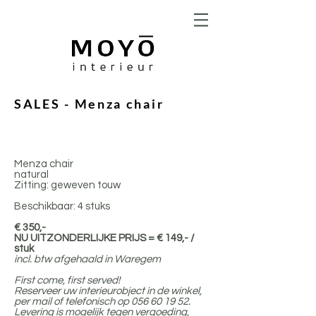
SALES - Menza chair
Menza chair
natural
Zitting: geweven touw
Beschikbaar: 4 stuks
€ 350,-
NU UITZONDERLIJKE PRIJS = € 149,- /
stuk
incl. btw afgehaald in Waregem
First come, first served!
Reserveer uw interieurobject in de winkel,
per mail of telefonisch op
056 60 19 52
.
Levering is mogelijk tegen vergoeding,