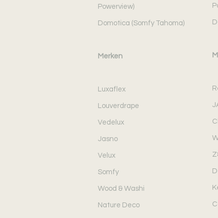
P
Powerview)
D
Domotica (Somfy Tahoma)
M
Merken
R
Luxaflex
J
Louverdrape
C
Vedelux
W
Jasno
Z
Velux
D
Somfy
K
Wood & Washi
C
Nature Deco