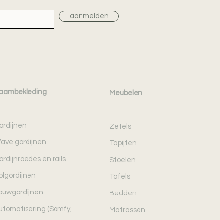
aanmelden
aambekleding
Meubelen
ordijnen
Zetels
ave gordijnen
Tapijten
ordijnroedes en rails
Stoelen
olgordijnen
Tafels
ouwgordijnen
Bedden
utomatisering (Somfy,
Matrassen