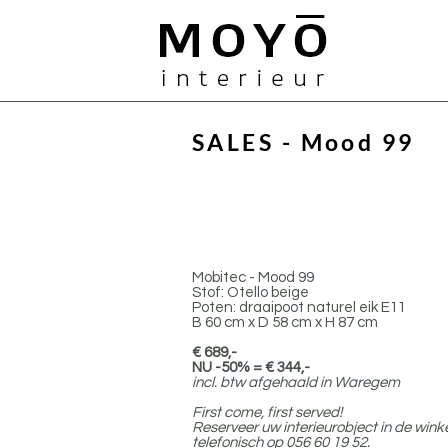
MOYO
SALES - Mood 99
Mobitec - Mood 99
Stof: Otello beige
Poten: draaipoot naturel eik E11
B 60 cm x D 58 cm x H 87 cm
€ 689,-
NU -50% = € 344,-
incl. btw afgehaald in Waregem
First come, first served!
Reserveer uw interieurobject in de winke
telefonisch op 056 60 19 52.