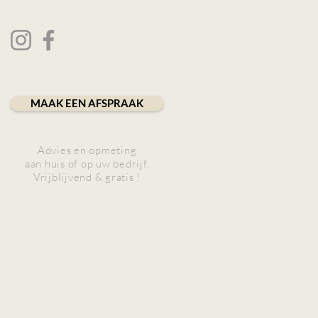
MAAK EEN AFSPRAAK
Advies en opmeting
aan huis of op uw bedrijf.
Vrijblijvend & gratis !