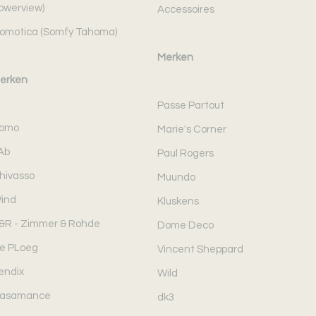
owerview)
Accessoires
omotica (Somfy Tahoma)
Merken
erken
Passe Partout
omo
Marie's Corner
Ab
Paul Rogers
hivasso
Muundo
ind
Kluskens
&R - Zimmer & Rohde
Dome Deco
e PLoeg
Vincent Sheppard
endix
Wild
asamance
dk3