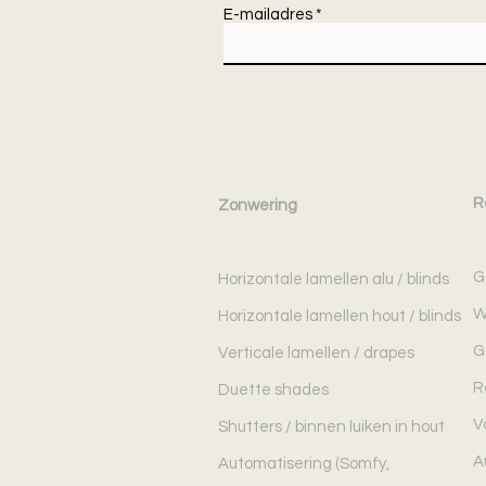
E-mailadres
R
Zonwering
G
Horizontale lamellen alu / blinds
W
Horizontale lamellen hout / blinds
G
Verticale lamellen / drapes
R
Duette shades
V
Shutters / binnen luiken in hout
A
Automatisering (Somfy,