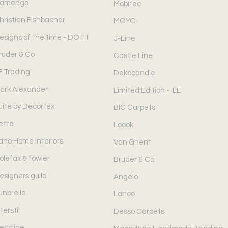
amengo
Mobitec
hristian Fishbacher
MOYO
esigns of the time - DOTT
J-Line
ruder & Co
Castle Line
F Trading
Dekocandle
ark Alexander
Limited Edition - LE
uite by Decortex
BIC Carpets
ette
Loook
ano Home Interiors
Van Ghent
olefax & fowler
Bruder & Co
esigners guild
Angelo
unbrella
Lanoo
terstil
Desso Carpets
ecoline