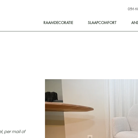
056 6
RAAMDECORATIE
SLAAPCOMFORT
AN
l, per mail of