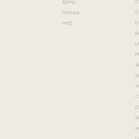
C
BDMa
C
Mottura
D
MHZ
B
L
M
S
S
V
C
D
S
In
D