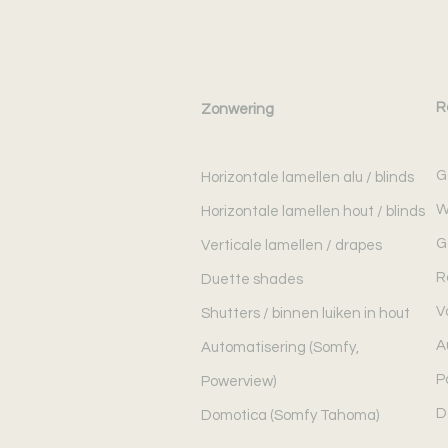
R
Zonwering
G
Horizontale lamellen alu / blinds
W
Horizontale lamellen hout / blinds
G
Verticale lamellen / drapes
R
Duette shades
V
Shutters / binnen luiken in hout
A
Automatisering (Somfy,
P
Powerview)
D
Domotica (Somfy Tahoma)