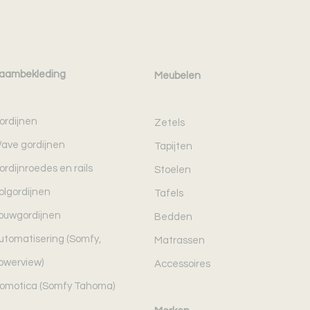
aambekleding
Meubelen
ordijnen
Zetels
ave gordijnen
Tapijten
ordijnroedes en rails
Stoelen
olgordijnen
Tafels
ouwgordijnen
Bedden
utomatisering (Somfy,
Matrassen
owerview)
Accessoires
omotica (Somfy Tahoma)