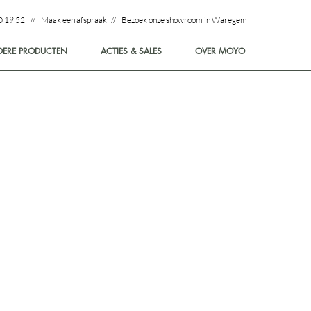
0 19 52 // Maak een afspraak // Bezoek onze showroom in Waregem
DERE PRODUCTEN
ACTIES & SALES
OVER MOYO