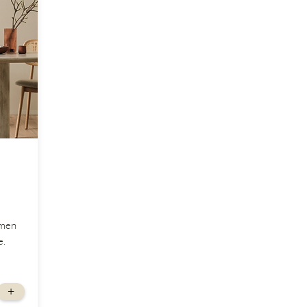
rmen
e.
+