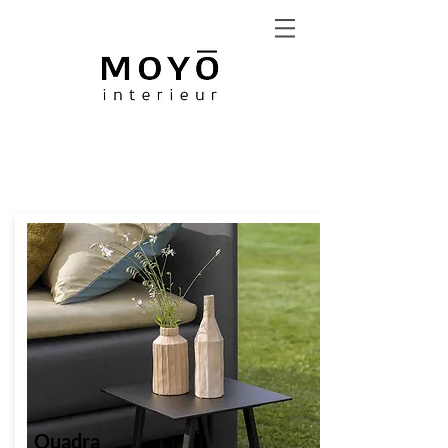
RAAMDECORATIE &
ZONWERING
Quadra