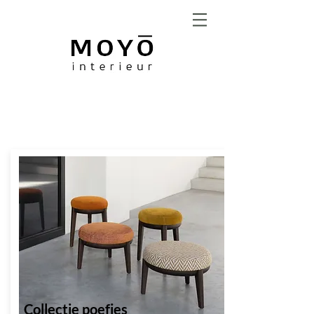
RAAMDECORATIE &
ZONWERING
Collectie poefjes