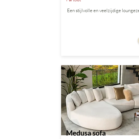
Een stijlvolle en veelzijdige loungeze
vanaf
Medusa sofa