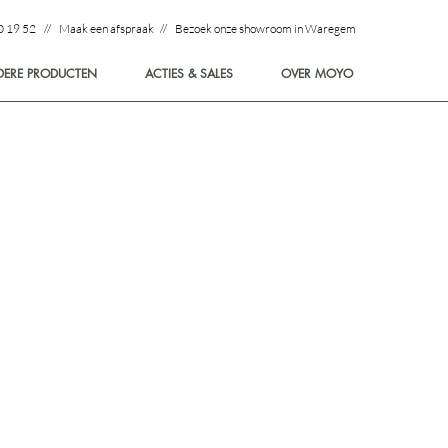
0 19 52 // Maak een afspraak // Bezoek onze showroom in Waregem
DERE PRODUCTEN
ACTIES & SALES
OVER MOYO