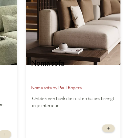
Noma sofa
Noma sofa by Paul Rogers
Ontdek een bank die rust en balans brengt
en
in je interieur.
vanaf
+
+