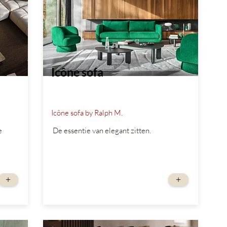
Icône sofa
Icône sofa by Ralph M.
e
De essentie van elegant zitten.
vanaf
+
+