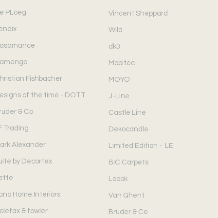
e PLoeg
Vincent Sheppard
endix
Wild
asamance
dk3
amengo
Mobitec
hristian Fishbacher
MOYO
esigns of the time - DOTT
J-Line
ruder & Co
Castle Line
F Trading
Dekocandle
ark Alexander
Limited Edition - LE
uite by Decortex
BIC Carpets
ette
Loook
ano Home Interiors
Van Ghent
olefax & fowler
Bruder & Co