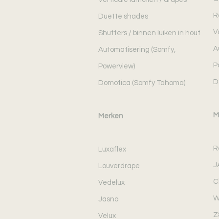
R
Duette shades
V
Shutters / binnen luiken in hout
A
Automatisering (Somfy,
P
Powerview)
D
Domotica (Somfy Tahoma)
M
Merken
R
Luxaflex
J
Louverdrape
C
Vedelux
W
Jasno
Z
Velux