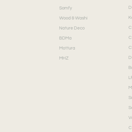
D
Somfy
K
Wood & Washi
C
Nature Deco
C
BDMa
C
Mottura
D
MHZ
B
L
M
S
S
V
C