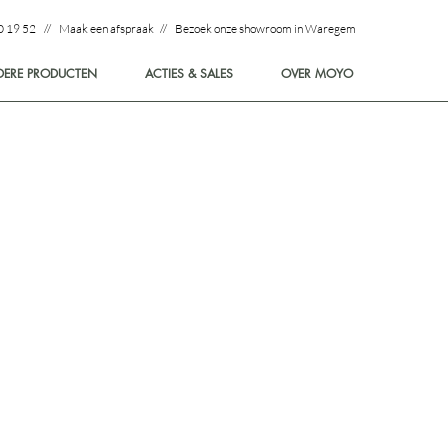
0 19 52 // Maak een afspraak // Bezoek onze showroom in Waregem
DERE PRODUCTEN
ACTIES & SALES
OVER MOYO