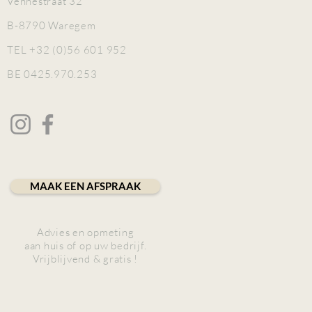
Vennestraat 32
B-8790 Waregem
TEL +32 (0)56 601 952
BE 0425.970.253
MAAK EEN AFSPRAAK
Advies en opmeting
aan huis of op uw bedrijf.
Vrijblijvend & gratis !