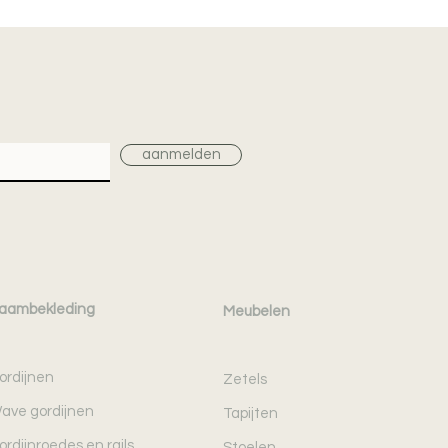
aanmelden
aambekleding
Meubelen
ordijnen
Zetels
ave gordijnen
Tapijten
ordijnroedes en rails
Stoelen