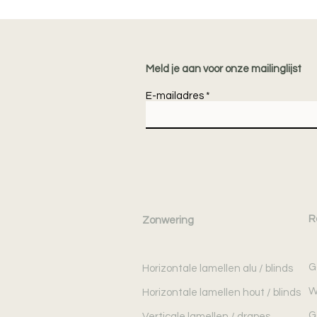
Meld je aan voor onze mailinglijst
E-mailadres
R
Zonwering
G
Horizontale lamellen alu / blinds
W
Horizontale lamellen hout / blinds
G
Verticale lamellen / drapes