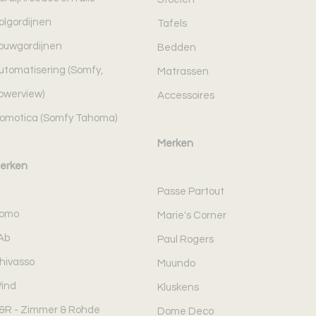
olgordijnen
Tafels
ouwgordijnen
Bedden
utomatisering (Somfy,
Matrassen
owerview)
Accessoires
omotica (Somfy Tahoma)
Merken
erken
Passe Partout
omo
Marie's Corner
Ab
Paul Rogers
hivasso
Muundo
ind
Kluskens
&R - Zimmer & Rohde
Dome Deco