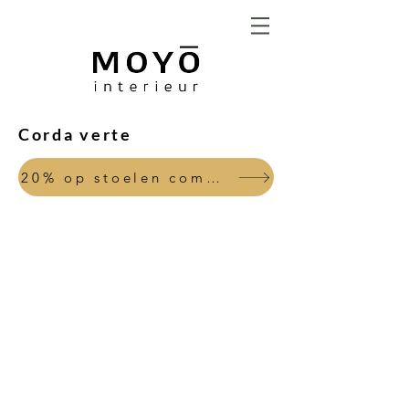
Corda verte
20% op stoelen combi sales tafel