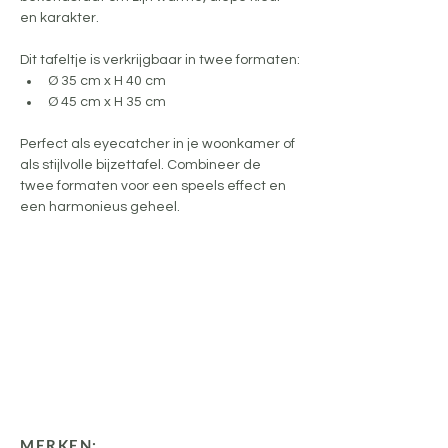
en karakter.
Dit tafeltje is verkrijgbaar in twee formaten:
Ø 35 cm x H 40 cm
Ø 45 cm x H 35 cm
Perfect als eyecatcher in je woonkamer of 
als stijlvolle bijzettafel. Combineer de 
twee formaten voor een speels effect en 
een harmonieus geheel.
MERKEN: