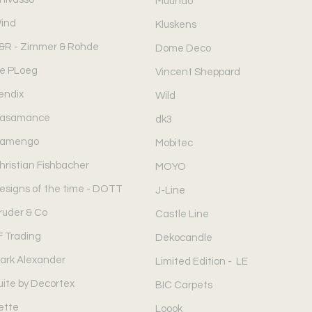
Muundo
ind
Kluskens
&R - Zimmer & Rohde
Dome Deco
e PLoeg
Vincent Sheppard
endix
Wild
asamance
dk3
amengo
Mobitec
hristian Fishbacher
MOYO
esigns of the time - DOTT
J-Line
ruder & Co
Castle Line
F Trading
Dekocandle
ark Alexander
Limited Edition - LE
uite by Decortex
BIC Carpets
ette
Loook