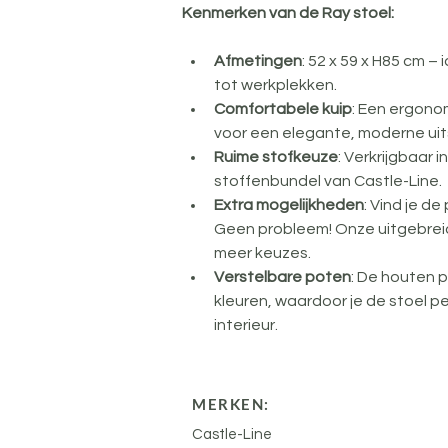
Kenmerken van de Ray stoel:
Afmetingen
: 52 x 59 x H85 cm –
tot werkplekken.
Comfortabele kuip
: Een ergono
voor een elegante, moderne uits
Ruime stofkeuze
: Verkrijgbaar 
stoffenbundel van Castle-Line.
Extra mogelijkheden
: Vind je d
Geen probleem! Onze uitgebreide
meer keuzes.
Verstelbare poten
: De houten po
kleuren, waardoor je de stoel p
interieur.
MERKEN:
Castle-Line