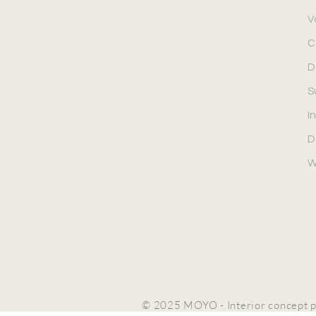
V
C
D
S
In
D
W
© 2025 MOYO - Interior concept p