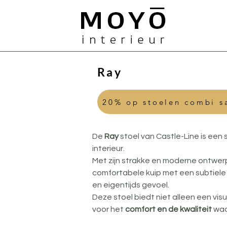
MOYO
Ray
20% op stoelen combi sa
De 
Ray
 stoel van Castle-Line is een 
interieur. 
Met zijn strakke en moderne ontwerp s
comfortabele kuip met een subtiele
en eigentijds gevoel. 
Deze stoel biedt niet alleen een vi
voor het 
comfort en de kwaliteit 
waa