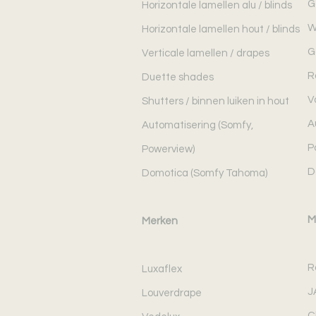
G
Horizontale lamellen alu / blinds
W
Horizontale lamellen hout / blinds
G
Verticale lamellen / drapes
R
Duette shades
V
Shutters / binnen luiken in hout
A
Automatisering (Somfy,
P
Powerview)
D
Domotica (Somfy Tahoma)
M
Merken
R
Luxaflex
J
Louverdrape
C