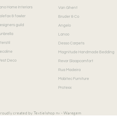
ano Home Interiors
Van Ghent
olefax & fowler
Bruder & Co
esigners guild
Angelo
unbrella
Lanoo
terstil
Desso Carpets
ecoline
Magnitude Handmade Bedding
est Deco
Revor Slaapcomfort
Rua Madeira
Mobitec Furniture
Protexx
roudly created by Textielshop nv - Waregem