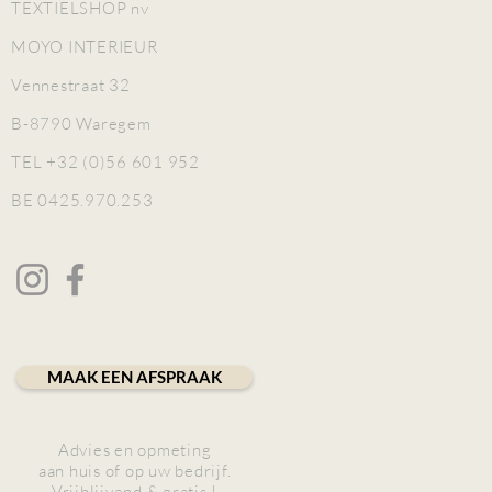
TEXTIELSHOP nv
MOYO INTERIEUR
Vennestraat 32
B-8790 Waregem
TEL +32 (0)56 601 952
BE 0425.970.253
MAAK EEN AFSPRAAK
Advies en opmeting
aan huis of op uw bedrijf.
Vrijblijvend & gratis !