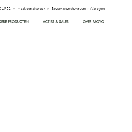
0 19 52 // Maak een afspraak // Bezoek onze showroom in Waregem
DERE PRODUCTEN
ACTIES & SALES
OVER MOYO