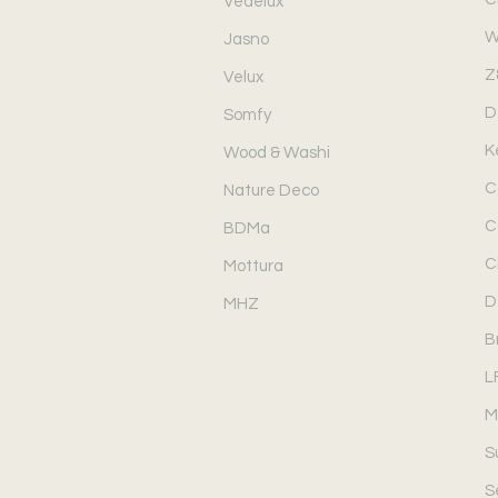
Vedelux
W
Jasno
Z
Velux
D
Somfy
K
Wood & Washi
C
Nature Deco
C
BDMa
C
Mottura
D
MHZ
B
L
M
S
S