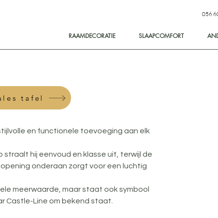
056 6
RAAMDECORATIE
SLAAPCOMFORT
AN
les tafel
stijlvolle en functionele toevoeging aan elk 
traalt hij eenvoud en klasse uit, terwijl de 
 opening onderaan zorgt voor een luchtig 
suele meerwaarde, maar staat ook symbool 
r Castle-Line om bekend staat.