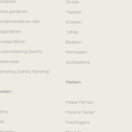
ordijnen
Zetels
ave gordijnen
Tapijten
ordijnroedes en rails
Stoelen
olgordijnen
Tafels
ouwgordijnen
Bedden
utomatisering (Somfy,
Matrassen
owerview)
Accessoires
omotica (Somfy Tahoma)
Merken
erken
Passe Partout
omo
Marie's Corner
Ab
Paul Rogers
hivasso