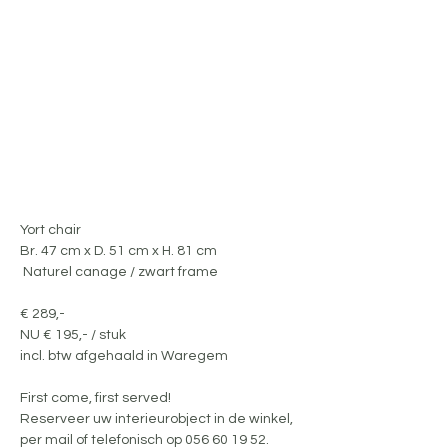
Yort chair 
Br. 47 cm x D. 51 cm x H. 81 cm
 Naturel canage / zwart frame
€ 289,-
NU € 195,- / stuk
incl. btw afgehaald in Waregem
First come, first served!
Reserveer uw interieurobject in de winkel, 
per mail of telefonisch op 056 60 19 52.