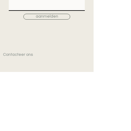
aanmelden
Contacteer ons
TEXTIELSHOP nv
MOYO INTERIEUR
Vennestraat 32
B-8790 Waregem
TEL
+32 (0)56 601 952
BE 0425.970.253