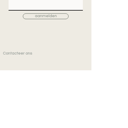
aanmelden
Contacteer ons
TEXTIELSHOP nv
MOYO INTERIEUR
Vennestraat 32
B-8790 Waregem
TEL
+32 (0)56 601 952
BE 0425.970.253