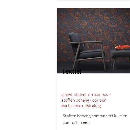
Textiel
Zacht, stijlvol, en luxueus –
stoffen behang voor een
exclusieve uitstraling
Stoffen behang combineert luxe en
comfort in één.