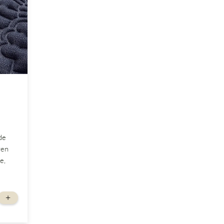
de
ren
e,
+