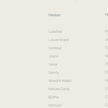
M
Merken
R
Luxaflex
J
Louverdrape
C
Vedelux
W
Jasno
Z
Velux
D
Somfy
K
Wood & Washi
C
Nature Deco
C
BDMa
C
Mottura