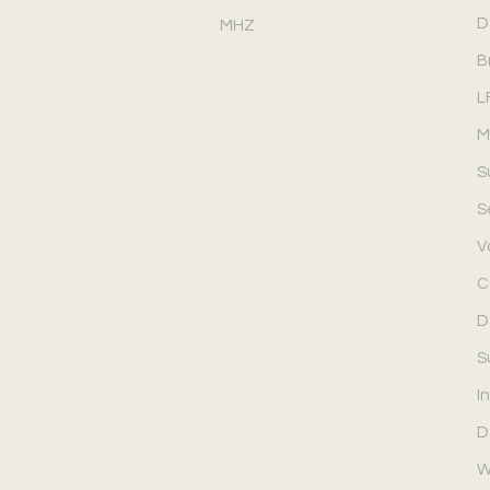
D
MHZ
B
L
M
S
S
V
C
D
S
In
D
W