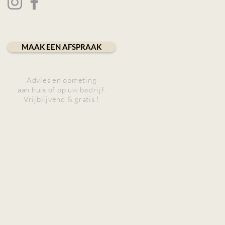
MAAK EEN AFSPRAAK
Advies en opmeting
aan huis of op uw bedrijf.
Vrijblijvend & gratis !