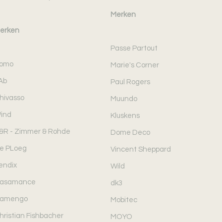
Merken
erken
Passe Partout
omo
Marie's Corner
Ab
Paul Rogers
hivasso
Muundo
ind
Kluskens
&R - Zimmer & Rohde
Dome Deco
e PLoeg
Vincent Sheppard
endix
Wild
asamance
dk3
amengo
Mobitec
hristian Fishbacher
MOYO