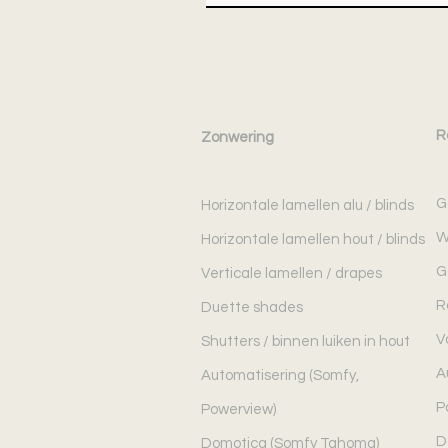
R
Zonwering
G
Horizontale lamellen alu / blinds
W
Horizontale lamellen hout / blinds
G
Verticale lamellen / drapes
R
Duette shades
V
Shutters / binnen luiken in hout
A
Automatisering (Somfy,
P
Powerview)
D
Domotica (Somfy Tahoma)