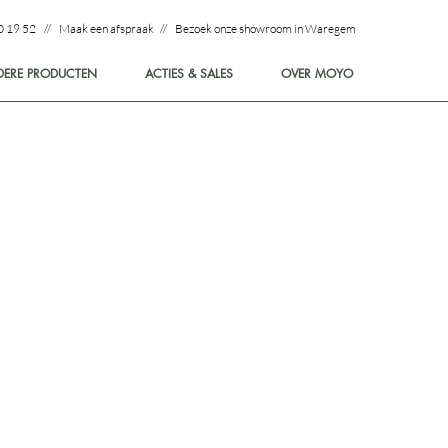
0 19 52 // Maak een afspraak // Bezoek onze showroom in Waregem
DERE PRODUCTEN
ACTIES & SALES
OVER MOYO