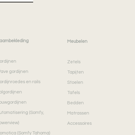
aambekleding
Meubelen
ordijnen
Zetels
ave gordijnen
Tapijten
ordijnroedes en rails
Stoelen
olgordijnen
Tafels
ouwgordijnen
Bedden
utomatisering (Somfy,
Matrassen
owerview)
Accessoires
omotica (Somfy Tahoma)