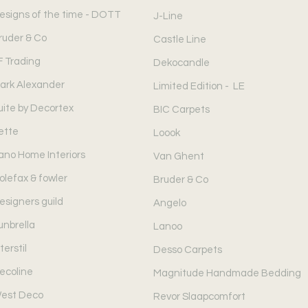
esigns of the time - DOTT
J-Line
ruder & Co
Castle Line
F Trading
Dekocandle
ark Alexander
Limited Edition - LE
uite by Decortex
BIC Carpets
ette
Loook
ano Home Interiors
Van Ghent
olefax & fowler
Bruder & Co
esigners guild
Angelo
unbrella
Lanoo
terstil
Desso Carpets
ecoline
Magnitude Handmade Bedding
est Deco
Revor Slaapcomfort