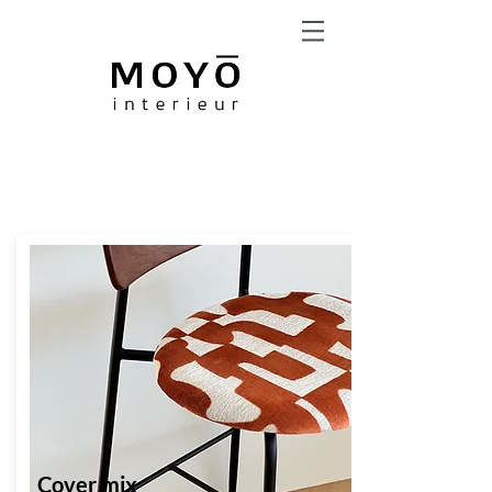
RAAMDECORATIE &
ZONWERING
Cover mix